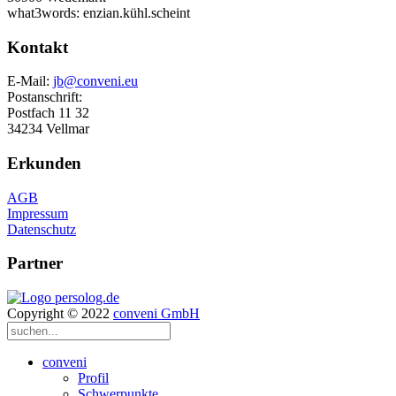
what3words: enzian.kühl.scheint
Kontakt
E-Mail:
jb@conveni.eu
Postanschrift:
Postfach 11 32
34234 Vellmar
Erkunden
AGB
Impressum
Datenschutz
Partner
Copyright © 2022
conveni GmbH
conveni
Profil
Schwerpunkte