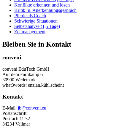
Konflikte erkennen und lösen
Kritik- u. Anerkennungsgespräch
Pferde als Coach
Schwierige Situationen
Selbstanalyse (1,5 Tage)
Zeitmanagement
Bleiben Sie in Kontakt
conveni
conveni EduTech GmbH
Auf dem Farnkamp 6
30900 Wedemark
what3words: enzian.kühl.scheint
Kontakt
E-Mail:
jb@conveni.eu
Postanschrift:
Postfach 11 32
34234 Vellmar